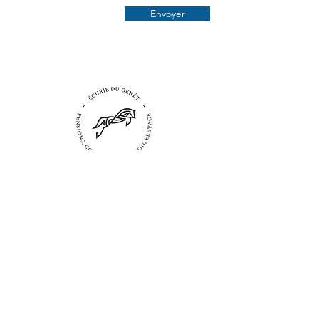
Envoyer
ÉCURIE DU GENÊT
Le maras,
41600 Nouan Le Fuzelier
ecuriesdugenet@gmail.com
0652404140